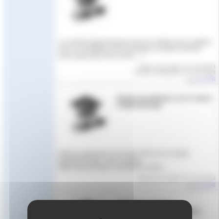
Le contrat d’apprentissage dans les métiers de la natation
avec le CFA fédéral Vous souhaitez accueillir et former
un(e) apprenti(e) dans votre (…)
Article mis en ligne le
22 mai 2023
dernière modification le 11 mai 2023
par
Aude
Replay du webinaire sur le contrat
d’apprentissage
Suite au webinaire du 18 avril 2024 sur le contrat
d’apprentissage, voici le replay.
https://www.youtube.com/watch?v=DUv...
Article mis en ligne le
22 avril 2024
par
Aude
Webinaire - Contrat
d’apprentissage et formations
2024-2025