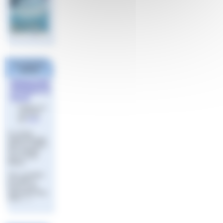
Les derniers
articles
WEBINAIRE
APPRENTIS
SAGE
Publié le 22
mai 2023
par
Aude
Le contrat
d’apprentissage
dans les métiers
de la natation
avec le CFA
fédéral
Vous souhaitez
accueillir et
former un(e)
FINA
apprenti(e) dans
votre (…)