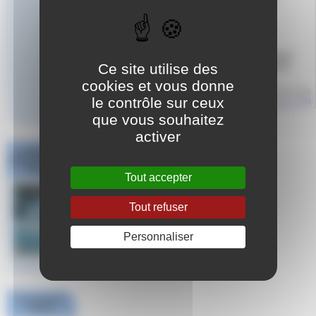
Le CREPS Provence Alpes Côte d’Azur, en partenariat
avec la Ligue Provence Alpes Côte d’Azur de natation,
Ce site utilise des
lance* la formation du DEJEPS mention « (…)
cookies et vous donne
Article mis en ligne le
17 juin 2025
le contrôle sur ceux
par
Aude
que vous souhaitez
activer
Challenge
National #1 Poule
Sud Est
Tout accepter
Tout refuser
Personnaliser
Les derniers
FINA
articles