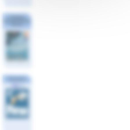
Challenge
National #1 Poule
Sud Est
FINA
Partenaires
Ligue
Européenne
de Natation