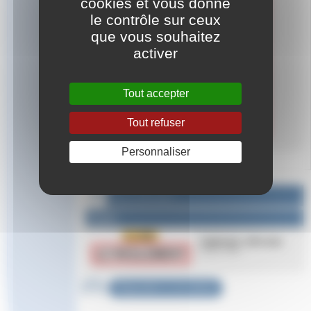
cookies et vous donne
le contrôle sur ceux
que vous souhaitez
activer
Tout accepter
Tout refuser
Personnaliser
Fichier à télécharger :
Images
reglement_ailire.png
4.4 kio / PNG
Répondre à cet article