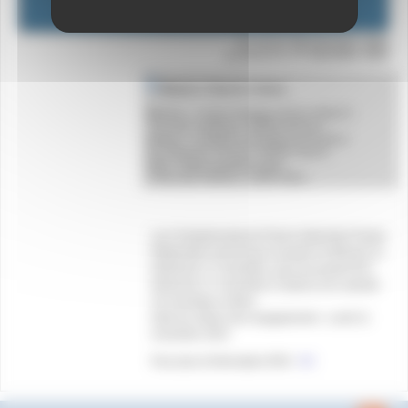
2024
du samedi
16 novembre 2024
au dimanche
17 novembre 2024
Monaco / Hyeres / Istres
Monaco : Centre Nautique Prince Albert II
7 Av. des Castelans, 98000 Monaco
Hyères : Complexe Aquatique de Hyères
Av. Ambroise Thomas, 83400 Hyères
Istres :Stade Nautique Istres
1 Rue des Félibres, 13800 Istres
Les Championnats de France Interclubs Poules
Régionales auront pour la poule A à Monaco le
dimanche 17 novembre, pour les poules B le
dimanche 17 novembre à Hyères et le samedi
16 novembre à Istres.
Date de clôture des engagements : Lundi 11
novembre 2024
Pour plus d’information RDV :
ICI