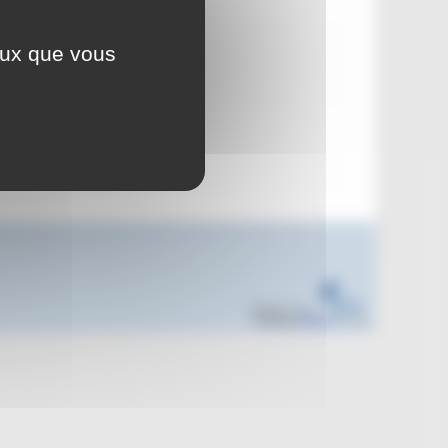
ceux que vous
ovence
 Cette
 tous les
Réalisé sous
Habillage
ESCAL
5.5.22