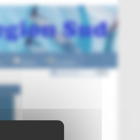
n
Officiels
Formations
▼
▼
▼