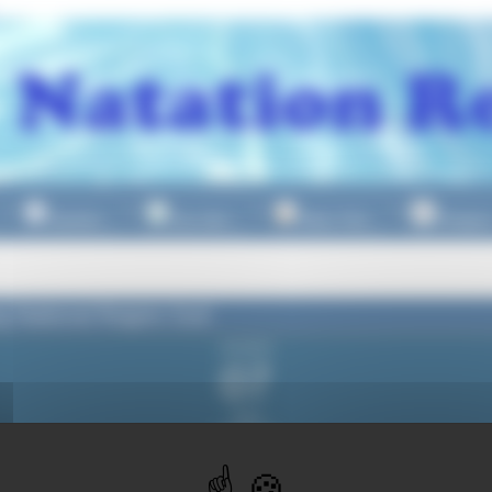
Natation
Eau Libre
Water Polo
Plongeo
▼
▼
▼
g National Region Sud
vendredi
07
mars
2025