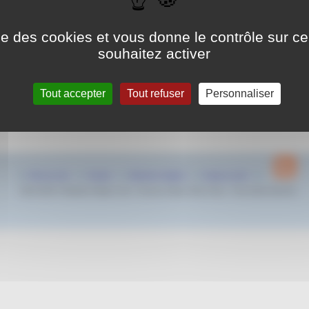
Piscine Yves Blanc
26 Av. des Écoles Militaires, 13100 Aix-en-Provence
ise des cookies et vous donne le contrôle sur 
souhaitez activer
Le Meeting National Région Sud 2025 #1 aura lieu à Aix en Pr
(piscine Yves Blanc) du vendredi 07 au dimanche 09 mars 2025.
compétition s adressant aux juniors et seniors est qualificative à
Tout accepter
Tout refuser
Personnaliser
Championnats de France 2025.
Pour plus d’information Rdv
ICI
Plan du site
Contact
Mentions légales
Espace privé
2022-2025 © Natation Region Sud - Provence Alpes Côte d’Azur - Tous droits réservés