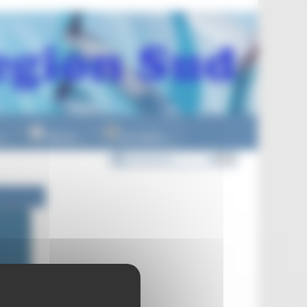
n
Officiels
Formations
▼
▼
▼