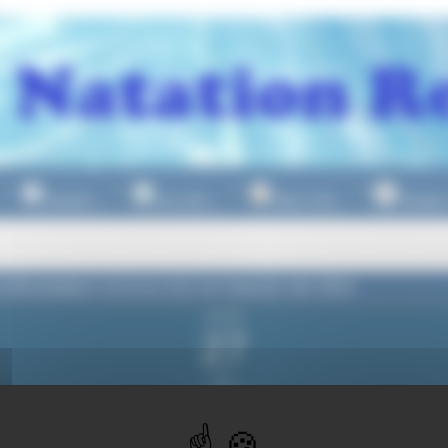
Natation
Eau Libre
Water Polo
Plongeo
▼
▼
▼
nfrontation U13 & U12 en bassin de 50m
samedi
27
juin
2026