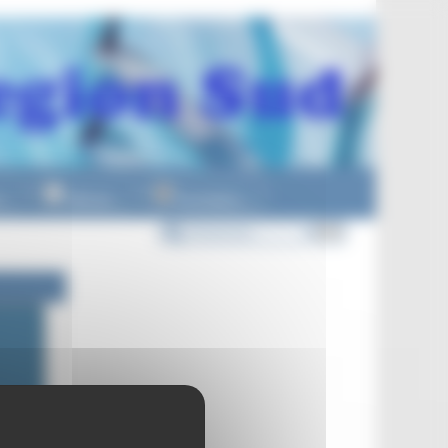
n
Officiels
Formations
▼
▼
▼