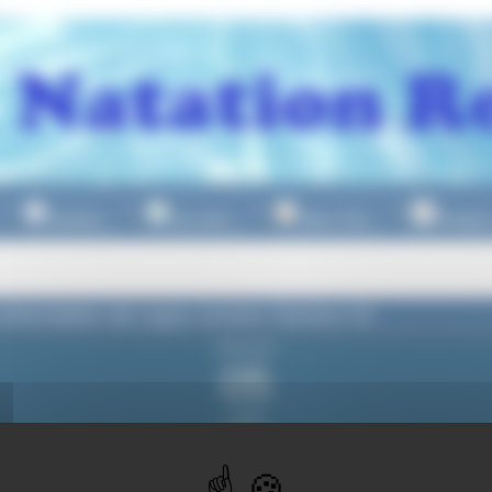
Natation
Eau Libre
Water Polo
Plongeo
▼
▼
▼
frontation de Ligue Juniors Seniors #2
dimanche
05
juillet
2026