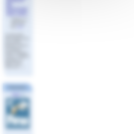
SPORTIF
DE
NATATION
2023-2024
Publié le 17
août 2023
par
Aude
La date limite
d’inscription pour
la formation
Moniteur Sportif
de Natation
(option Natation
Course, Natation
Artistique ou
Water Polo)
réservée (…)
Partenaires
FINA