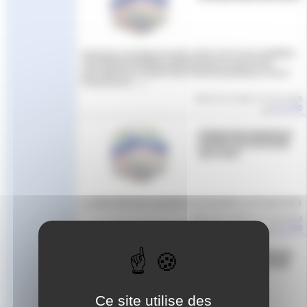
Indicateurs résultats formation MSN 2023-2024 NOMBRE
STAGIAIRESNOMBRE ABANDONTAUX REUSSITE
DIPLOMETAUX INSERTION PROFESSIONNELLETAUX
POURSUITE (…)
Article mis en ligne le
12 juin 2025
par
Aude
FORMATION MONITEUR
SPORTIF DE NATATION
2023-2024
La date limite des inscriptions est reportée au 25 août 2023
Article mis en ligne le
17 août 2023
par
Aude
FORMATION MONITEUR
SPORTIF DE NATATION
2023-2024
Ce site utilise des