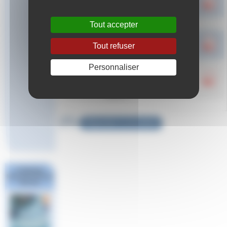
d’engagement pour
V1.0
Remplaçants
les remplaçants
Tout accepter
Relais
Définir la
Composition
composition d’un
V1.0
Tout refuser
de Relais 4x
relais avec 4 nageurs
Définir la
Personnaliser
Composition
composition d’un
de Relais
relais avec au
V1.0
10x
maximum 10
nageurs
Répondre à cet article
Challenge
National #1 Poule
Sud Est