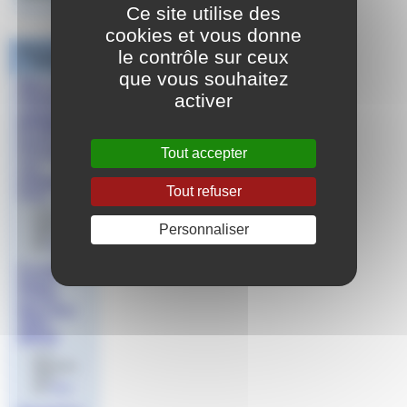
Ce site utilise des
cookies et vous donne
Dans la même
le contrôle sur ceux
rubrique
que vous souhaitez
Web série
activer
éligible au
recyclage
BF/MSN
(partie
Tout accepter
connaissan
ces
pédagogiq
Tout refuser
ues)
le 30
octobre
Personnaliser
2023
par
Aude
Formation
Nagez
Forme
Bien-être
2024 -
INFAN
le 11
décembre
2023
par
Aude