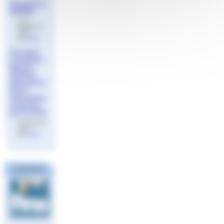
Promotion
BNSSA
le 21
décembre
2023
par
Aude
Première
formation
Brevet
Fédéral
Éducateur
Éveil
Aquatique
FINA
proposé
par la FFN
le 22 février
2024
par
Aude
Partenaires
Ligue
Européenne
de Natation