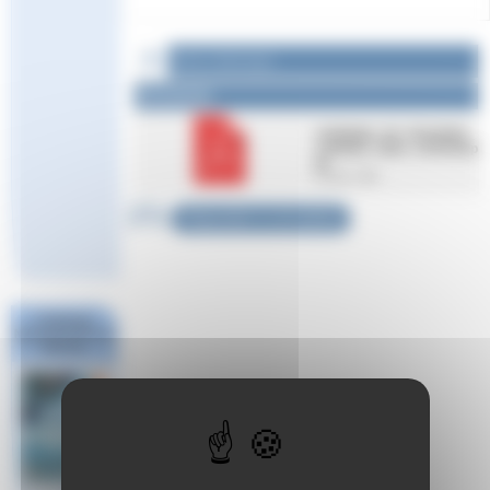
Fichier à télécharger :
Documents
catalogue_de_formation_
continue_infan_v231120.p
df
5.8 Mio / PDF
Répondre à cet article
Challenge
National #1 Poule
Sud Est