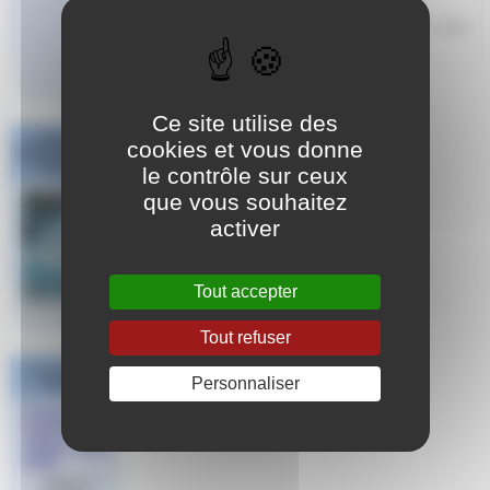
Côte d’Azur
Cette rubrique contient 1 article
Ce site utilise des
Challenge
cookies et vous donne
National #1 Poule
Sud Est
le contrôle sur ceux
que vous souhaitez
activer
Tout accepter
Tout refuser
Les derniers
Personnaliser
articles
Coupe de
France
d’Eau Libre
2024
Publié le 8