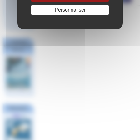
Personnaliser
Répondre à cet article
Challenge
National #1 Poule
Sud Est
FINA
Partenaires