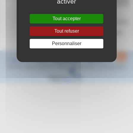
activer
13270 Fos-sur-Mer
Tout accepter
La Coupe Inter Départementale Avenirs aura lieu
le Jeudi 18 mai 2023 à Fos sur Mer.
Tout refuser
Cette compétition est réservée aux sélections
Départementales
Personnaliser
Plan du site
Contact
Mentions légales
Espace privé
2022-2023 © Natation Region Sud - Provence Alpes Côte d’Azur - Tous droits réservés
Réalisé sous
Habillage
ESCAL
5.5.22