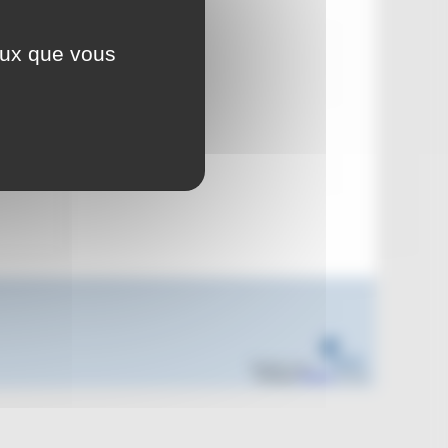
mai 2023
ceux que vous
u 28 mai
Réalisé sous
Habillage
ESCAL
5.5.22