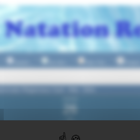
Natation
Eau Libre
Water Polo
Plongeo
▼
▼
▼
onnats Régionaux Sud - Mai - 50m
vendredi
26
mai
2023
du vendredi
26 