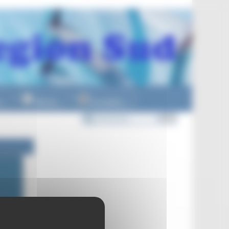
n
Officiels
Formations
▼
▼
▼
mai 2023