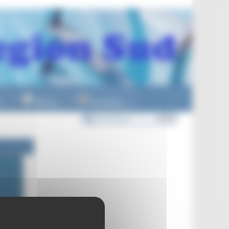
n
Officiels
Formations
▼
▼
▼