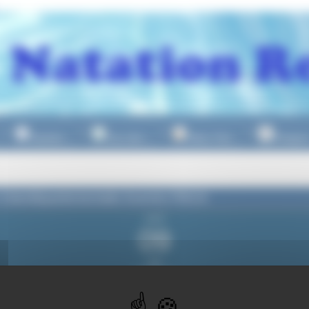
Natation
Eau Libre
Water Polo
Plongeo
▼
▼
▼
Interdépartementale Avenirs PACA
jeudi
09
mai
2024
 19h00