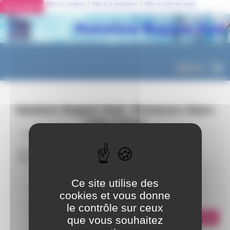
Panneau de gestion des cookies
|
|
Aller au contenu
Aller à la recherche
Aller au pied de page
Accessibilité
MENU
Natation Region Sud - Provence Alpes
Côte d’Azur
Nouveau mot de passe
Pour modifier votre mot de passe, merci d’indiquer l’adresse email associée à
votre compte.
Votre adresse email
Ce site utilise des
cookies et vous donne
le contrôle sur ceux
que vous souhaitez