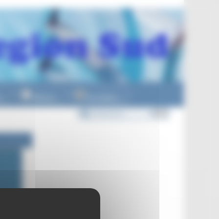
n
Officiels
Formations
▼
▼
▼
llet 2023