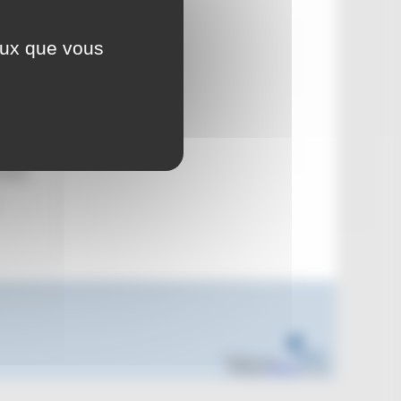
llet 2023
ceux que vous
 les
icative
cembre
Réalisé sous
Habillage
ESCAL
5.5.22