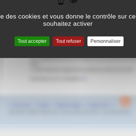
au lundi
3 jui
Grand Bleu - Centre Aquatique Cannes
ise des cookies et vous donne le contrôle sur 
Grand Bleu - Centre Aquatique Cannes
souhaitez activer
2 Rue Amador Lopez,
06150 Cannes La Bocca
Tout accepter
Tout refuser
Personnaliser
Les Championnats Région Sud Benjamins auront lieu à Cannes
samedi 1 et dimanche 2 juillet 2023. Cette compétition est qualif
aux Championnats de France Benjamins qui auront lieu en Dé
2023.
La date limite des engagements est fixée au lundi 26 mai 2023
Informatinos sur la compétition
ICI
Plan du site
Contact
Mentions légales
Espace privé
2022-2023 © Natation Region Sud - Provence Alpes Côte d’Azur - Tous droits réservés