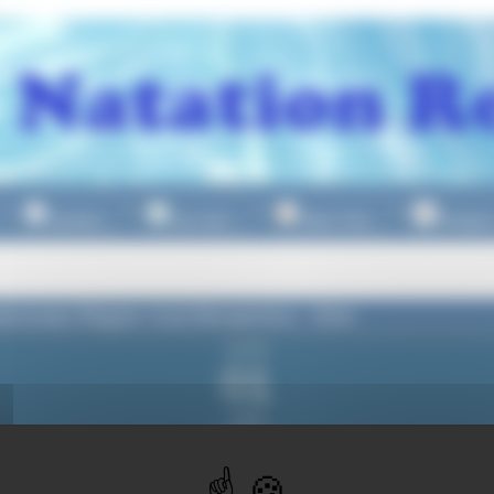
Natation
Eau Libre
Water Polo
Plongeo
▼
▼
▼
onnats Région Sud Benjamins - 50m
samedi
01
juillet
2023
du samedi
1er jui