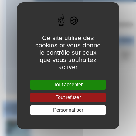
Résultats des Compétitions 2023 en Provence
Alpes et Côte d’Azur
Ce site utilise des
Date
Compétitions
Lieu
Résultats
Clsst
Divers
cookies et vous donne
le contrôle sur ceux
Meeting
12-
Article-
National de
Nice
Res
13/03
>33]
que vous souhaitez
Nice
activer
Répondre à cet article
Tout accepter
Tout refuser
Challenge
National #1 Poule
Personnaliser
Sud Est