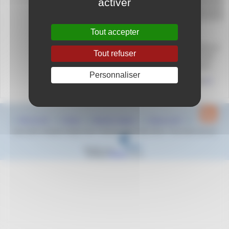
activer
1 rue des Félibres
13800 Istres
Tout accepter
Le Championnat Région Sud d’automne 25m se
Tout refuser
déroulera à Istres du 16 au 17 décembre 2023.
Cette compétition est ouverte au 2010 et plus.
Personnaliser
Informations sur Championnat Région Sud
ICi
Plan du site
Contact
Mentions légales
Espace privé
2022-2023 © Natation Region Sud - Provence Alpes Côte d’Azur - Tous droits réservés
Réalisé sous
Habillage
ESCAL
5.5.22