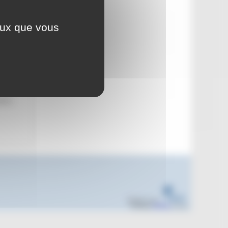
'à 19h20
ceux que vous
i 26 au
t
de se
Réalisé sous
Habillage
ESCAL
5.5.22