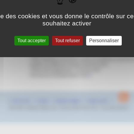
au dimanche
28 janvier 2024
jusqu
Stade Nautique Alain Chateigner
ise des cookies et vous donne le contrôle sur 
Av. de l’Europe,
souhaitez activer
83700 Saint-Raphaël
Tout accepter
Tout refuser
Personnaliser
Le meeting National Tous à Saint Raphaël aura lieu du vendred
dimanche 28 janvier 2024 à la piscine Alain Chateigner de Sain
Raphaël.
Cette compétition est ouverte à toutes les catégories et permet 
qualifier aux différents Championnats de France.
Clôture des Engagements : 22 janvier 2024
Pour plus de renseignements c’est
ICI
Plan du site
Contact
Mentions légales
Espace privé
2022-2024 © Natation Region Sud - Provence Alpes Côte d’Azur - Tous droits réservés