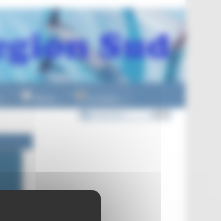
n
Officiels
Formations
▼
▼
▼
de 07h30