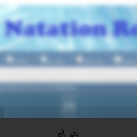
Natation
Eau Libre
Water Polo
Plongeo
▼
▼
▼
g National Tous à St Raphael
vendredi
26
janvier
2024
du vendredi
26 janvier 2024
à partir 