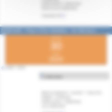
Arbitres prévus : A déterminer
Heure & Lieu à déterminer
Calendrier N3
ICI
National3 - Pays d’Aix Natation - As Monaco
samedi
30
mars
2024
13h00 - 14h30
A déterminer
Match de National 3 : Journée 7 - Pays d’Aix
Natation - AS Monaco
Arbitres prévus : A déterminer
Lieu à déterminer