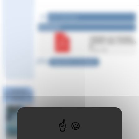
Fichier à télécharger :
Documents
catalogue_de_formation_
continue_infan_v231120.p
df
5.8 Mio / PDF
Répondre à cet article
Challenge
National #1 Poule
Sud Est