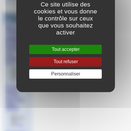
Ce site utilise des
cookies et vous donne
Dans la même
le contrôle sur ceux
rubrique
que vous souhaitez
Web série
activer
éligible au
recyclage
BF/MSN
(partie
Tout accepter
connaissan
ces
pédagogiq
Tout refuser
ues)
le 30
octobre
Personnaliser
2023
par
Aude
Formation
Nagez
Forme
Bien-être
2024 -
INFAN
le 11
décembre
2023
par
Aude