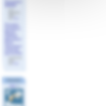
Promotion
BNSSA
le 21
décembre
2023
par
Aude
Première
formation
Brevet
Fédéral
Éducateur
Éveil
Aquatique
proposé
par la FFN
le 22 février
2024
par
Aude
Partenaires
FINA