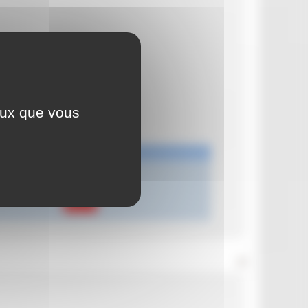
ceux que vous