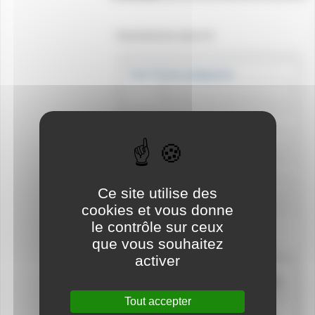
Evenement pre saison #1
Nom Prénom
(obligatoire)
Club :
(obligatoire)
Adresse email
Ce site utilise des
cookies et vous donne
Liste déroulante / sélection
le contrôle sur ceux
que vous souhaitez
activer
Officierez vous :
Cochez les cases si vous êtes
présents
Tout accepter