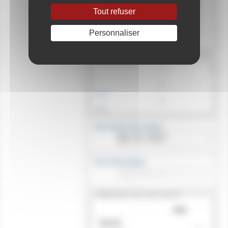
Matin
Après Midi
Tout refuser
Samedi
Dimanche
Personnaliser
Boutons radios
U
n
Deux
Trois
Date limite d'inscription
Date d'inscription
Déjeunerez vous avez nous le
Midi
Samedi