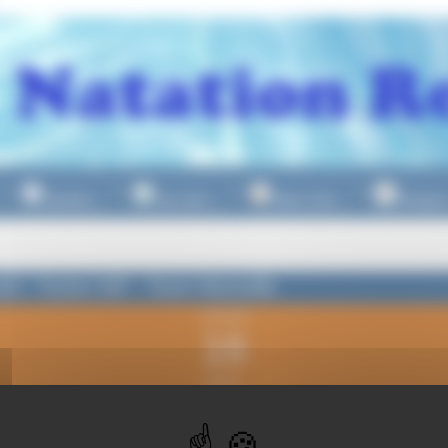
Natation
Eau Libre
Water Polo
Plongeo
▼
▼
▼
al3 : Toulon WP - Team Marseille
vendredi
16
février
2024
 22h30