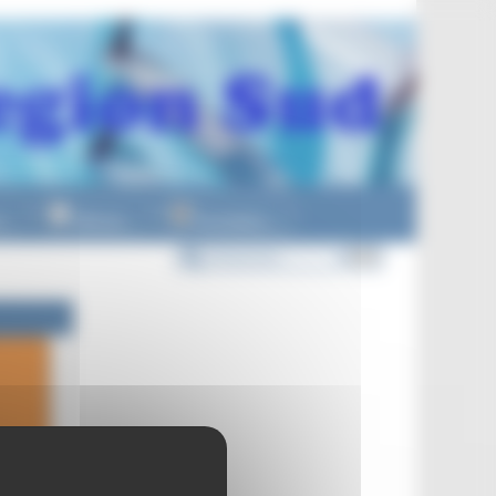
n
Officiels
Formations
▼
▼
▼