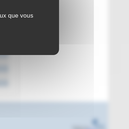
ceux que vous
Réalisé sous