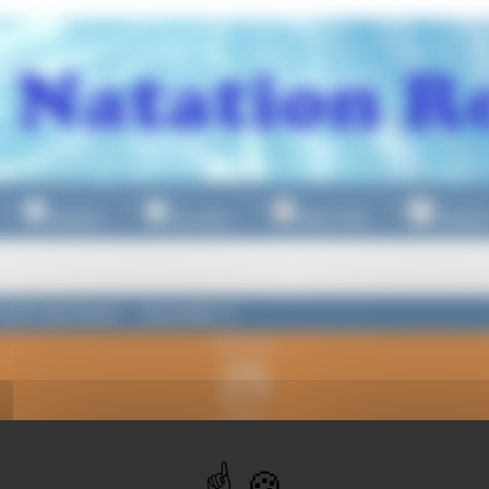
Natation
Eau Libre
Water Polo
Plongeo
▼
▼
▼
U15 Honneur - Journée 3
dimanche
25
février
2024
 19h00