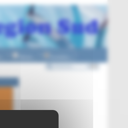
n
Officiels
Formations
▼
▼
▼